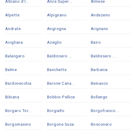
Albiano d'I...
Alice Super...
Almese
Alpette
Alpignano
Andezeno
Andrate
Angrogna
Arignano
Avigliana
Azeglio
Bairo
Balangero
Baldissero ...
Baldissero ...
Balme
Banchette
Barbania
Bardonecchia
Barone Cana...
Beinasco
Bibiana
Bobbio Pellice
Bollengo
Borgaro Tor...
Borgiallo
Borgofranco...
Borgomasino
Borgone Susa
Bosconero