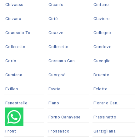
Chivasso
Ciconio
Cintano
Cinzano
Ciriè
Claviere
Coassolo To...
Coazze
Collegno
Colleretto ...
Colleretto ...
Condove
Corio
Cossano Can...
Cuceglio
Cumiana
Cuorgnè
Druento
Exilles
Favria
Feletto
Fenestrelle
Fiano
Fiorano Can...
Foglizzo
Forno Canavese
Frassinetto
Front
Frossasco
Garzigliana