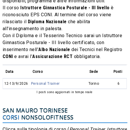
disponibili, programma e altre informazioni utili.
Il corso
Istruttore Ginnastica Posturale - III livello
è
riconosciuto EPS CONI. Al termine del corso viene
rilasciato il
Diploma Nazionale
che abilita
all'insegnamento in palesta.
Con il Diploma e il Tesserino Tecnico sarai un Istruttore
Ginnastica Posturale - III livello certificato, con
inserimento nell'
Albo Nazionale
dei Tecnici nel Registro
CONI
e avrai l'
Assicurazione RCT
obbligatoria.
Data
Corso
Sede
Posti
12-13/9/2026
Personal Trainer
Torino
6
I posti sono aggiornati in tempo reale
SAN MAURO TORINESE
CORSI
NONSOLOFITNESS
Clicca sulla tipologia di corso (
Personal Trainer, Istruttore