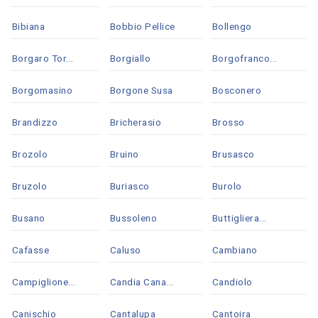
Bibiana
Bobbio Pellice
Bollengo
Borgaro Tor...
Borgiallo
Borgofranco...
Borgomasino
Borgone Susa
Bosconero
Brandizzo
Bricherasio
Brosso
Brozolo
Bruino
Brusasco
Bruzolo
Buriasco
Burolo
Busano
Bussoleno
Buttigliera...
Cafasse
Caluso
Cambiano
Campiglione...
Candia Cana...
Candiolo
Canischio
Cantalupa
Cantoira