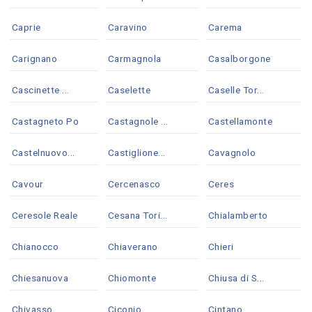
Caprie
Caravino
Carema
Carignano
Carmagnola
Casalborgone
Cascinette ...
Caselette
Caselle Tor...
Castagneto Po
Castagnole ...
Castellamonte
Castelnuovo...
Castiglione...
Cavagnolo
Cavour
Cercenasco
Ceres
Ceresole Reale
Cesana Tori...
Chialamberto
Chianocco
Chiaverano
Chieri
Chiesanuova
Chiomonte
Chiusa di S...
Chivasso
Ciconio
Cintano