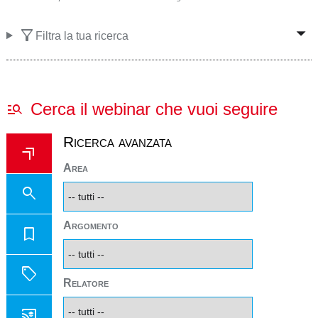
filter_alt
Filtra la tua ricerca
manage_search
Cerca il webinar che vuoi seguire
Ricerca avanzata
more_up
Area
search
Argomento
bookmark
sell
Relatore
cast_for_education