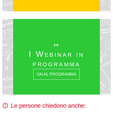
fast_forward
I Webinar in
programma
VAI AL PROGRAMMA
help
Le persone chiedono anche: