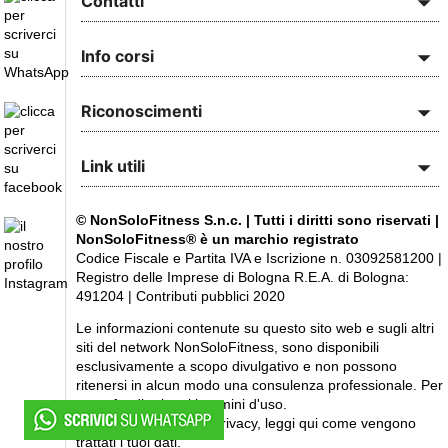
Contatti
Info corsi
Riconoscimenti
Link utili
© NonSoloFitness S.n.c. | Tutti i diritti sono riservati |
NonSoloFitness® è un marchio registrato
Codice Fiscale e Partita IVA e Iscrizione n. 03092581200 |
Registro delle Imprese di Bologna R.E.A. di Bologna:
491204 |
Contributi pubblici 2020
Le informazioni contenute su questo sito web e sugli altri
siti del network NonSoloFitness, sono disponibili
esclusivamente a scopo divulgativo e non possono
ritenersi in alcun modo una consulenza professionale. Per
approfondire leggi i
termini d'uso
.
Siamo attenti alla tua
privacy
, leggi
qui
come vengono
trattati i tuoi dati.