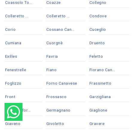
Coassolo To...
Coazze
Collegno
Colleretto ...
Colleretto ...
Condove
Corio
Cossano Can...
Cuceglio
Cumiana
Cuorgnè
Druento
Exilles
Favria
Feletto
Fenestrelle
Fiano
Fiorano Can...
Foglizzo
Forno Canavese
Frassinetto
Front
Frossasco
Garzigliana
Gassino Tor...
Germagnano
Giaglione
Giaveno
Givoletto
Gravere