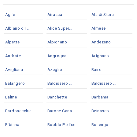
Agliè
Airasca
Ala di Stura
Albiano d'I...
Alice Super...
Almese
Alpette
Alpignano
Andezeno
Andrate
Angrogna
Arignano
Avigliana
Azeglio
Bairo
Balangero
Baldissero ...
Baldissero ...
Balme
Banchette
Barbania
Bardonecchia
Barone Cana...
Beinasco
Bibiana
Bobbio Pellice
Bollengo