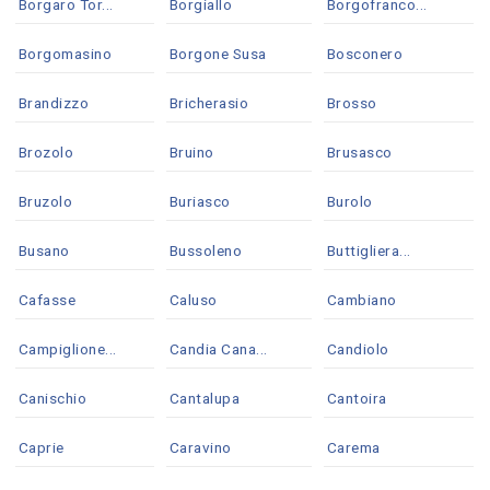
Borgaro Tor...
Borgiallo
Borgofranco...
Borgomasino
Borgone Susa
Bosconero
Brandizzo
Bricherasio
Brosso
Brozolo
Bruino
Brusasco
Bruzolo
Buriasco
Burolo
Busano
Bussoleno
Buttigliera...
Cafasse
Caluso
Cambiano
Campiglione...
Candia Cana...
Candiolo
Canischio
Cantalupa
Cantoira
Caprie
Caravino
Carema