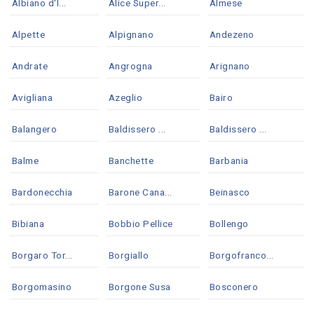
Albiano d'I...
Alice Super...
Almese
Alpette
Alpignano
Andezeno
Andrate
Angrogna
Arignano
Avigliana
Azeglio
Bairo
Balangero
Baldissero ...
Baldissero ...
Balme
Banchette
Barbania
Bardonecchia
Barone Cana...
Beinasco
Bibiana
Bobbio Pellice
Bollengo
Borgaro Tor...
Borgiallo
Borgofranco...
Borgomasino
Borgone Susa
Bosconero