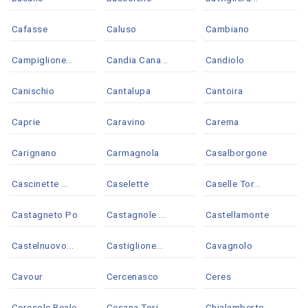
Cafasse
Caluso
Cambiano
Campiglione...
Candia Cana...
Candiolo
Canischio
Cantalupa
Cantoira
Caprie
Caravino
Carema
Carignano
Carmagnola
Casalborgone
Cascinette ...
Caselette
Caselle Tor...
Castagneto Po
Castagnole ...
Castellamonte
Castelnuovo...
Castiglione...
Cavagnolo
Cavour
Cercenasco
Ceres
Ceresole Reale
Cesana Tori...
Chialamberto