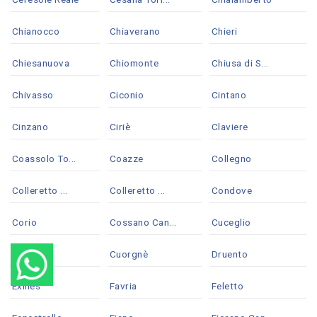
Chianocco
Chiaverano
Chieri
Chiesanuova
Chiomonte
Chiusa di S...
Chivasso
Ciconio
Cintano
Cinzano
Ciriè
Claviere
Coassolo To...
Coazze
Collegno
Colleretto ...
Colleretto ...
Condove
Corio
Cossano Can...
Cuceglio
Cumiana
Cuorgnè
Druento
Exilles
Favria
Feletto