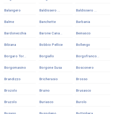
Balangero
Baldissero ...
Baldissero ...
Balme
Banchette
Barbania
Bardonecchia
Barone Cana...
Beinasco
Bibiana
Bobbio Pellice
Bollengo
Borgaro Tor...
Borgiallo
Borgofranco...
Borgomasino
Borgone Susa
Bosconero
Brandizzo
Bricherasio
Brosso
Brozolo
Bruino
Brusasco
Bruzolo
Buriasco
Burolo
Busano
Bussoleno
Buttigliera...