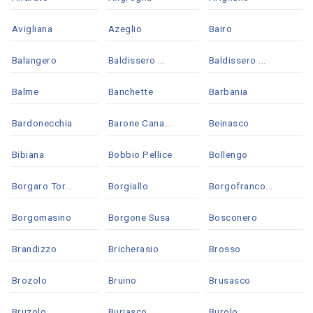
Avigliana
Azeglio
Bairo
Balangero
Baldissero ...
Baldissero ...
Balme
Banchette
Barbania
Bardonecchia
Barone Cana...
Beinasco
Bibiana
Bobbio Pellice
Bollengo
Borgaro Tor...
Borgiallo
Borgofranco...
Borgomasino
Borgone Susa
Bosconero
Brandizzo
Bricherasio
Brosso
Brozolo
Bruino
Brusasco
Bruzolo
Buriasco
Burolo