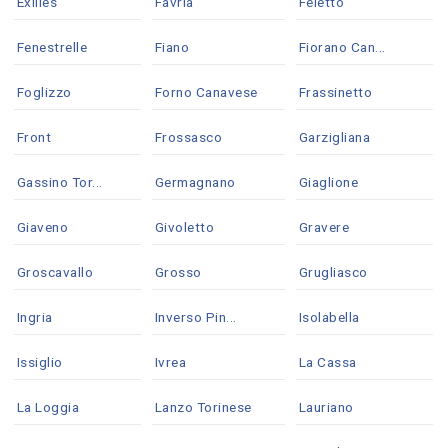
Exilles
Favria
Feletto
Fenestrelle
Fiano
Fiorano Can...
Foglizzo
Forno Canavese
Frassinetto
Front
Frossasco
Garzigliana
Gassino Tor...
Germagnano
Giaglione
Giaveno
Givoletto
Gravere
Groscavallo
Grosso
Grugliasco
Ingria
Inverso Pin...
Isolabella
Issiglio
Ivrea
La Cassa
La Loggia
Lanzo Torinese
Lauriano