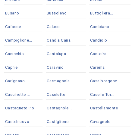
Busano
Bussoleno
Buttigliera...
Cafasse
Caluso
Cambiano
Campiglione...
Candia Cana...
Candiolo
Canischio
Cantalupa
Cantoira
Caprie
Caravino
Carema
Carignano
Carmagnola
Casalborgone
Cascinette ...
Caselette
Caselle Tor...
Castagneto Po
Castagnole ...
Castellamonte
Castelnuovo...
Castiglione...
Cavagnolo
Cavour
Cercenasco
Ceres