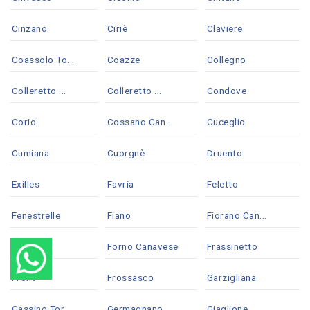
Cinzano
Ciriè
Claviere
Coassolo To...
Coazze
Collegno
Colleretto ...
Colleretto ...
Condove
Corio
Cossano Can...
Cuceglio
Cumiana
Cuorgnè
Druento
Exilles
Favria
Feletto
Fenestrelle
Fiano
Fiorano Can...
Foglizzo
Forno Canavese
Frassinetto
Front
Frossasco
Garzigliana
Gassino Tor...
Germagnano
Giaglione