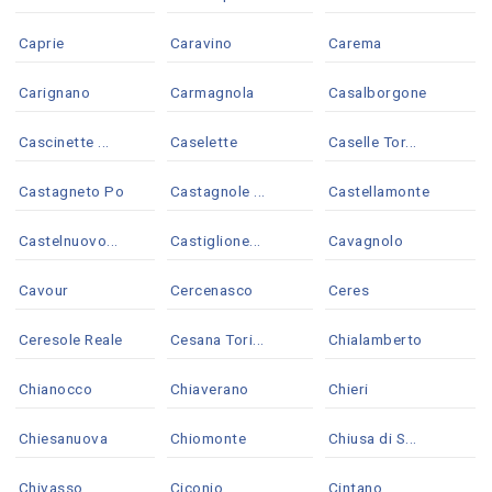
Caprie
Caravino
Carema
Carignano
Carmagnola
Casalborgone
Cascinette ...
Caselette
Caselle Tor...
Castagneto Po
Castagnole ...
Castellamonte
Castelnuovo...
Castiglione...
Cavagnolo
Cavour
Cercenasco
Ceres
Ceresole Reale
Cesana Tori...
Chialamberto
Chianocco
Chiaverano
Chieri
Chiesanuova
Chiomonte
Chiusa di S...
Chivasso
Ciconio
Cintano