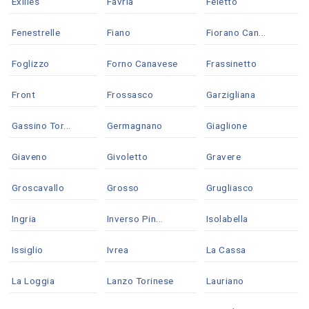
Exilles
Favria
Feletto
Fenestrelle
Fiano
Fiorano Can...
Foglizzo
Forno Canavese
Frassinetto
Front
Frossasco
Garzigliana
Gassino Tor...
Germagnano
Giaglione
Giaveno
Givoletto
Gravere
Groscavallo
Grosso
Grugliasco
Ingria
Inverso Pin...
Isolabella
Issiglio
Ivrea
La Cassa
La Loggia
Lanzo Torinese
Lauriano