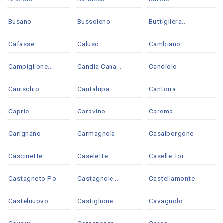
Busano
Bussoleno
Buttigliera...
Cafasse
Caluso
Cambiano
Campiglione...
Candia Cana...
Candiolo
Canischio
Cantalupa
Cantoira
Caprie
Caravino
Carema
Carignano
Carmagnola
Casalborgone
Cascinette ...
Caselette
Caselle Tor...
Castagneto Po
Castagnole ...
Castellamonte
Castelnuovo...
Castiglione...
Cavagnolo
Cavour
Cercenasco
Ceres