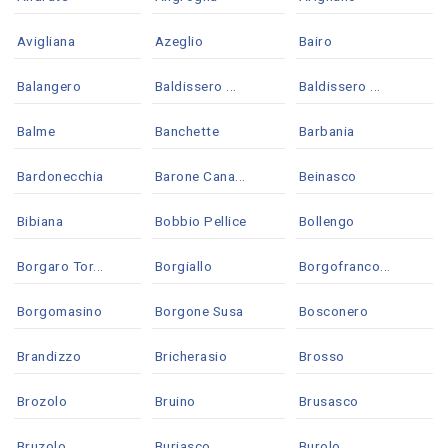
Avigliana
Azeglio
Bairo
Balangero
Baldissero ...
Baldissero ...
Balme
Banchette
Barbania
Bardonecchia
Barone Cana...
Beinasco
Bibiana
Bobbio Pellice
Bollengo
Borgaro Tor...
Borgiallo
Borgofranco...
Borgomasino
Borgone Susa
Bosconero
Brandizzo
Bricherasio
Brosso
Brozolo
Bruino
Brusasco
Bruzolo
Buriasco
Burolo