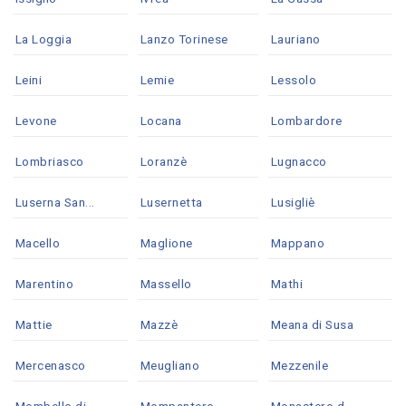
La Loggia
Lanzo Torinese
Lauriano
Leini
Lemie
Lessolo
Levone
Locana
Lombardore
Lombriasco
Loranzè
Lugnacco
Luserna San...
Lusernetta
Lusigliè
Macello
Maglione
Mappano
Marentino
Massello
Mathi
Mattie
Mazzè
Meana di Susa
Mercenasco
Meugliano
Mezzenile
Mombello di...
Mompantero
Monastero d...