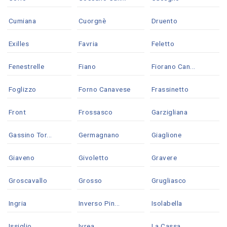
Cumiana
Cuorgnè
Druento
Exilles
Favria
Feletto
Fenestrelle
Fiano
Fiorano Can...
Foglizzo
Forno Canavese
Frassinetto
Front
Frossasco
Garzigliana
Gassino Tor...
Germagnano
Giaglione
Giaveno
Givoletto
Gravere
Groscavallo
Grosso
Grugliasco
Ingria
Inverso Pin...
Isolabella
Issiglio
Ivrea
La Cassa