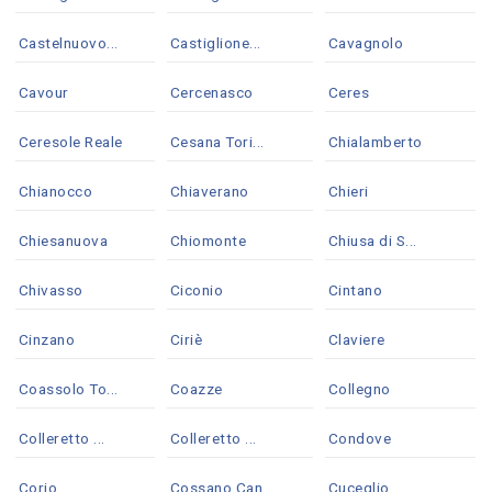
Castelnuovo...
Castiglione...
Cavagnolo
Cavour
Cercenasco
Ceres
Ceresole Reale
Cesana Tori...
Chialamberto
Chianocco
Chiaverano
Chieri
Chiesanuova
Chiomonte
Chiusa di S...
Chivasso
Ciconio
Cintano
Cinzano
Ciriè
Claviere
Coassolo To...
Coazze
Collegno
Colleretto ...
Colleretto ...
Condove
Corio
Cossano Can...
Cuceglio