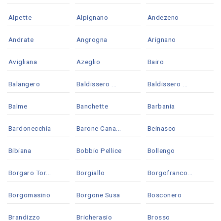
Alpette
Alpignano
Andezeno
Andrate
Angrogna
Arignano
Avigliana
Azeglio
Bairo
Balangero
Baldissero ...
Baldissero ...
Balme
Banchette
Barbania
Bardonecchia
Barone Cana...
Beinasco
Bibiana
Bobbio Pellice
Bollengo
Borgaro Tor...
Borgiallo
Borgofranco...
Borgomasino
Borgone Susa
Bosconero
Brandizzo
Bricherasio
Brosso