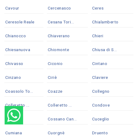
Cavour
Cercenasco
Ceres
Ceresole Reale
Cesana Tori...
Chialamberto
Chianocco
Chiaverano
Chieri
Chiesanuova
Chiomonte
Chiusa di S...
Chivasso
Ciconio
Cintano
Cinzano
Ciriè
Claviere
Coassolo To...
Coazze
Collegno
Colleretto ...
Colleretto ...
Condove
Corio
Cossano Can...
Cuceglio
Cumiana
Cuorgnè
Druento