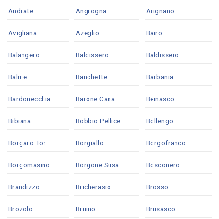
Andrate
Angrogna
Arignano
Avigliana
Azeglio
Bairo
Balangero
Baldissero ...
Baldissero ...
Balme
Banchette
Barbania
Bardonecchia
Barone Cana...
Beinasco
Bibiana
Bobbio Pellice
Bollengo
Borgaro Tor...
Borgiallo
Borgofranco...
Borgomasino
Borgone Susa
Bosconero
Brandizzo
Bricherasio
Brosso
Brozolo
Bruino
Brusasco