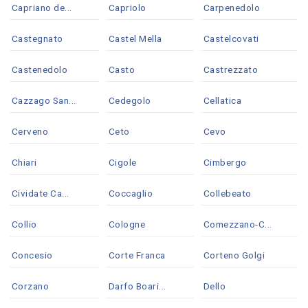
Capriano de...
Capriolo
Carpenedolo
Castegnato
Castel Mella
Castelcovati
Castenedolo
Casto
Castrezzato
Cazzago San...
Cedegolo
Cellatica
Cerveno
Ceto
Cevo
Chiari
Cigole
Cimbergo
Cividate Ca...
Coccaglio
Collebeato
Collio
Cologne
Comezzano-C...
Concesio
Corte Franca
Corteno Golgi
Corzano
Darfo Boari...
Dello