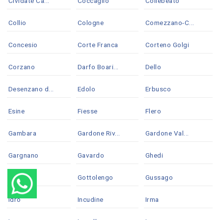
Cividate Ca...
Coccaglio
Collebeato
Collio
Cologne
Comezzano-C...
Concesio
Corte Franca
Corteno Golgi
Corzano
Darfo Boari...
Dello
Desenzano d...
Edolo
Erbusco
Esine
Fiesse
Flero
Gambara
Gardone Riv...
Gardone Val...
Gargnano
Gavardo
Ghedi
Gianico
Gottolengo
Gussago
Idro
Incudine
Irma