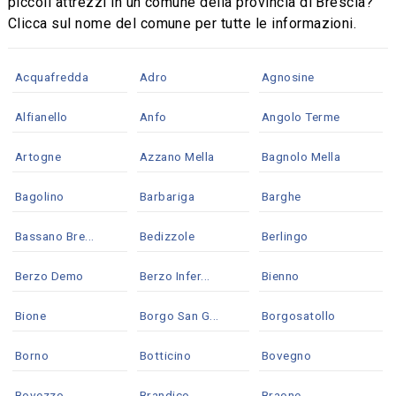
piccoli attrezzi in un comune della provincia di Brescia?
Clicca sul nome del comune per tutte le informazioni.
Acquafredda
Adro
Agnosine
Alfianello
Anfo
Angolo Terme
Artogne
Azzano Mella
Bagnolo Mella
Bagolino
Barbariga
Barghe
Bassano Bre...
Bedizzole
Berlingo
Berzo Demo
Berzo Infer...
Bienno
Bione
Borgo San G...
Borgosatollo
Borno
Botticino
Bovegno
Bovezzo
Brandico
Braone