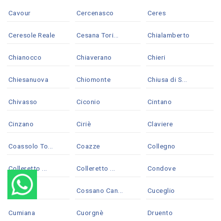
Cavour
Cercenasco
Ceres
Ceresole Reale
Cesana Tori...
Chialamberto
Chianocco
Chiaverano
Chieri
Chiesanuova
Chiomonte
Chiusa di S...
Chivasso
Ciconio
Cintano
Cinzano
Ciriè
Claviere
Coassolo To...
Coazze
Collegno
Colleretto ...
Colleretto ...
Condove
Corio
Cossano Can...
Cuceglio
Cumiana
Cuorgnè
Druento