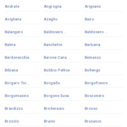
Andrate
Angrogna
Arignano
Avigliana
Azeglio
Bairo
Balangero
Baldissero ...
Baldissero ...
Balme
Banchette
Barbania
Bardonecchia
Barone Cana...
Beinasco
Bibiana
Bobbio Pellice
Bollengo
Borgaro Tor...
Borgiallo
Borgofranco...
Borgomasino
Borgone Susa
Bosconero
Brandizzo
Bricherasio
Brosso
Brozolo
Bruino
Brusasco