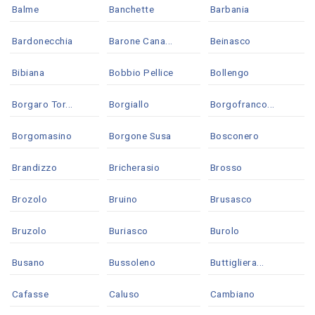
Balme
Banchette
Barbania
Bardonecchia
Barone Cana...
Beinasco
Bibiana
Bobbio Pellice
Bollengo
Borgaro Tor...
Borgiallo
Borgofranco...
Borgomasino
Borgone Susa
Bosconero
Brandizzo
Bricherasio
Brosso
Brozolo
Bruino
Brusasco
Bruzolo
Buriasco
Burolo
Busano
Bussoleno
Buttigliera...
Cafasse
Caluso
Cambiano