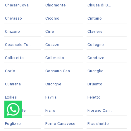
Chiesanuova
Chiomonte
Chiusa di S...
Chivasso
Ciconio
Cintano
Cinzano
Ciriè
Claviere
Coassolo To...
Coazze
Collegno
Colleretto ...
Colleretto ...
Condove
Corio
Cossano Can...
Cuceglio
Cumiana
Cuorgnè
Druento
Exilles
Favria
Feletto
Fenestrelle
Fiano
Fiorano Can...
Foglizzo
Forno Canavese
Frassinetto