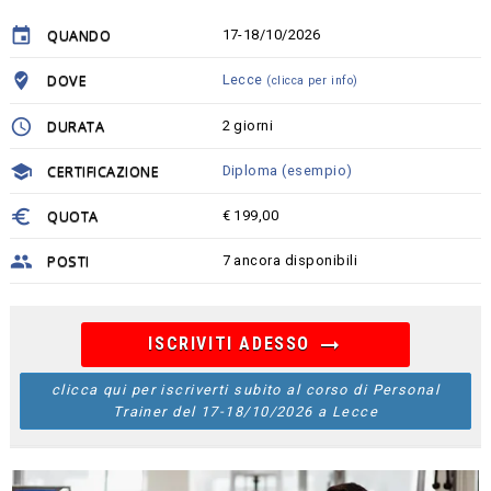
insert_invitation
QUANDO
17-18/10/2026
where_to_vote
DOVE
Lecce
(clicca per info)
schedule
DURATA
2 giorni
school
CERTIFICAZIONE
Diploma (esempio)
euro
QUOTA
€ 199,00
people
POSTI
7 ancora disponibili
arrow_right_alt
ISCRIVITI ADESSO
clicca qui per iscriverti subito al corso di Personal
Trainer del 17-18/10/2026 a Lecce