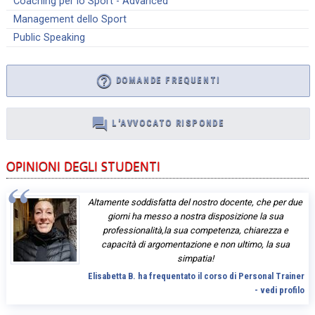
Coaching per lo Sport - Advanced
Management dello Sport
Public Speaking
help_outline
DOMANDE FREQUENTI
question_answer
L'AVVOCATO RISPONDE
OPINIONI DEGLI STUDENTI
Altamente soddisfatta del nostro docente, che per due
giorni ha messo a nostra disposizione la sua
professionalità,la sua competenza, chiarezza e
capacità di argomentazione e non ultimo, la sua
simpatia!
Elisabetta B. ha frequentato il corso di Personal Trainer
- vedi profilo