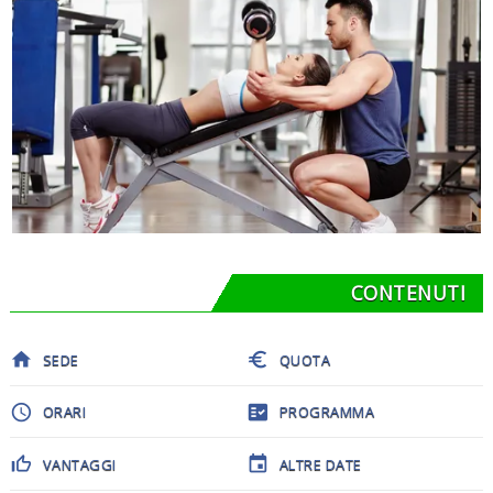
CONTENUTI
home
euro
SEDE
QUOTA
schedule
fact_check
ORARI
PROGRAMMA
thumb_up_off_alt
event
VANTAGGI
ALTRE DATE