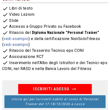
check
Libri di testo
check
Video Lezioni
check
Slide
check
Accesso a Gruppo Privato su Facebook
check
Rilascio del
Diploma Nazionale "Personal Trainer"
(
vedi esempio
) e della certificazione NonSoloFitness
(
vedi esempio
)
check
Rilascio del Tesserino Tecnico eps CONI
check
Assicurazione RCT
check
Inserimento nell'Albo degli Istruttori e dei Tecnici eps
CONI, nel RASD e nella Banca Lavoro del Fitness
arrow_right_alt
ISCRIVITI ADESSO
clicca qui per iscriverti subito al corso di Personal
Trainer del 17-18/10/2026 a Lecce