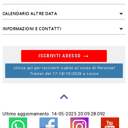
CALENDARIO ALTRE DATA
INFORMAZIONI E CONTATTI
arrow_right_alt
ISCRIVITI ADESSO
clicca qui per iscriverti subito al corso di Personal
Trainer del 17-18/10/2026 a Lecce
keyboard_arrow_up
Ultimo aggiornamento:
14-05-2025 20:09:28.092