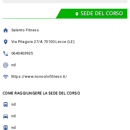
SEDE DEL CORSO
location_on
home
Salento Fitness
location_on
Via Pitagora 27/A 73100 Lecce (LE)
settings_phone
0640403925
alternate_email
nd
wifi
https://www.nonsolofitness.it/
COME RAGGIUNGERE LA SEDE DEL CORSO
directions_bus
nd
directions_car
nd
directions_transit
nd